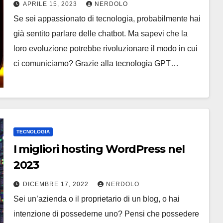
cambiare il modo di comunicare, e
APRILE 15, 2023
NERDOLO
sviluppi delle intelligenze artificiali
Se sei appassionato di tecnologia, probabilmente hai
già sentito parlare delle chatbot. Ma sapevi che la
loro evoluzione potrebbe rivoluzionare il modo in cui
ci comuniciamo? Grazie alla tecnologia GPT…
TECNOLOGIA
I migliori hosting WordPress nel
2023
DICEMBRE 17, 2022
NERDOLO
Sei un’azienda o il proprietario di un blog, o hai
intenzione di possederne uno? Pensi che possedere