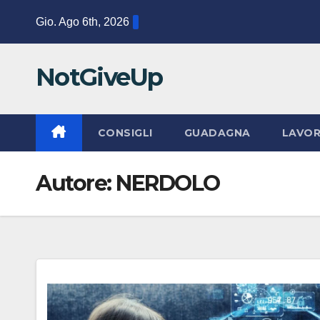
Salta
Gio. Ago 6th, 2026
al
contenuto
NotGiveUp
CONSIGLI
GUADAGNA
LAVO
Autore:
NERDOLO