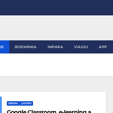
RO
RISPARMIA
IMPARA
VIAGGI
APP
IMPARA
LAVORO
Google Classroom, e-learning a