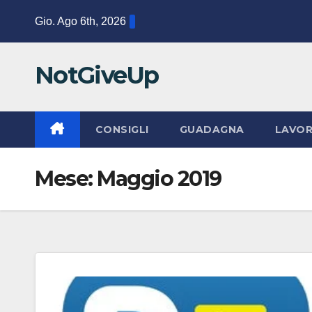
Salta
Gio. Ago 6th, 2026
al
contenuto
NotGiveUp
CONSIGLI
GUADAGNA
LAVO
Mese:
Maggio 2019