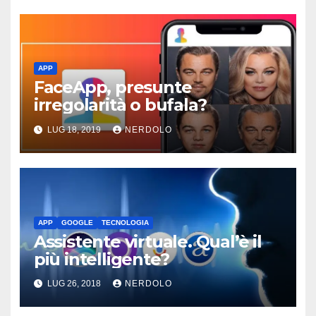
APP
FaceApp, presunte
irregolarità o bufala?
LUG 18, 2019
NERDOLO
APP
GOOGLE
TECNOLOGIA
Assistente virtuale. Qual’è il
più intelligente?
LUG 26, 2018
NERDOLO