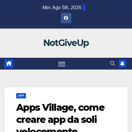
Salta
Mer. Ago 5th, 2026
al
contenuto
NotGiveUp
APP
Apps Village, come
creare app da soli
velocemente