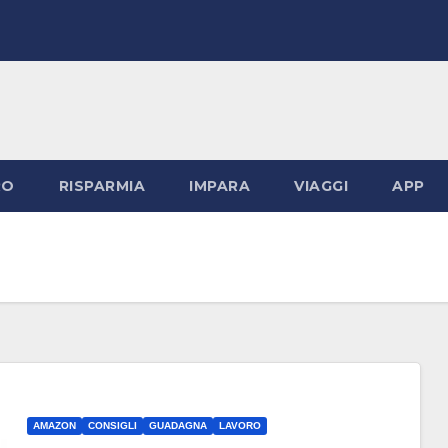
RO
RISPARMIA
IMPARA
VIAGGI
APP
AMAZON
CONSIGLI
GUADAGNA
LAVORO