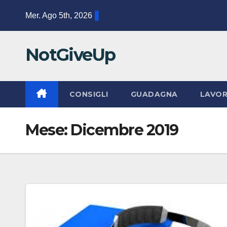
Salta
Mer. Ago 5th, 2026
al
contenuto
NotGiveUp
CONSIGLI
GUADAGNA
LAVO
Mese:
Dicembre 2019