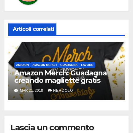
Articoli correlati
AMAZON
AMAZON MERCH
GUADAGNA
LAVORO
Amazon Merch: Guadagna
creando magliette gratis
MAR 21, 2018
NERDOLO
Lascia un commento