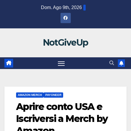
Salta
Dom. Ago 9th, 2026
al
contenuto
NotGiveUp
AMAZON MERCH
PAYONEER
Aprire conto USA e
Iscriversi a Merch by
Amazon