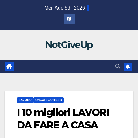
Salta
Mer. Ago 5th, 2026
al
contenuto
NotGiveUp
LAVORO
UNCATEGORIZED
I 10 migliori LAVORI
DA FARE A CASA