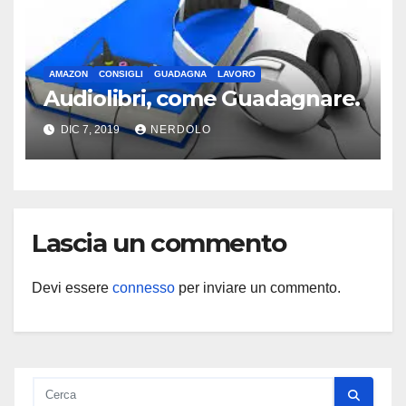
AMAZON
CONSIGLI
GUADAGNA
LAVORO
Audiolibri, come Guadagnare.
DIC 7, 2019
NERDOLO
Lascia un commento
Devi essere
connesso
per inviare un commento.