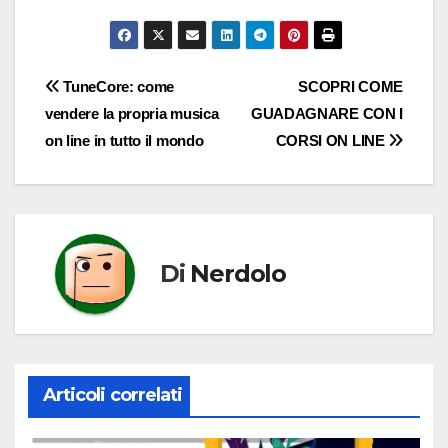
Navigazione
TuneCore: come
SCOPRI COME
vendere la propria musica
GUADAGNARE CON I
articoli
on line in tutto il mondo
CORSI ON LINE
Di
Nerdolo
Articoli correlati