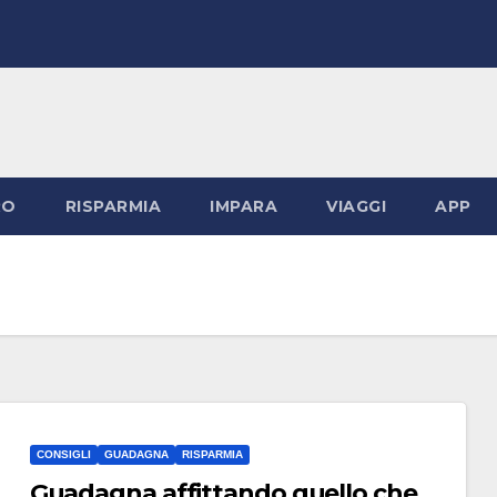
RO
RISPARMIA
IMPARA
VIAGGI
APP
CONSIGLI
GUADAGNA
RISPARMIA
Guadagna affittando quello che