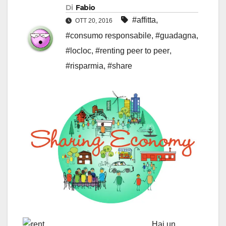
Di
Fabio
#affitta
,
OTT 20, 2016
#consumo responsabile
,
#guadagna
,
#locloc
,
#renting peer to peer
,
#risparmia
,
#share
Hai un