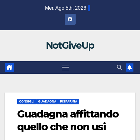
Salta
Mer. Ago 5th, 2026
al
contenuto
NotGiveUp
CONSIGLI
GUADAGNA
RISPARMIA
Guadagna affittando
quello che non usi