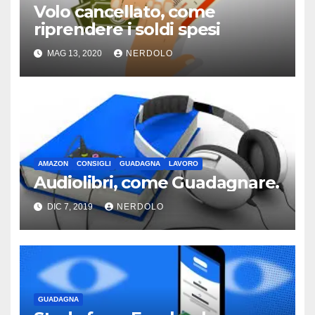
Volo cancellato, come
riprendere i soldi spesi
MAG 13, 2020
NERDOLO
AMAZON
CONSIGLI
GUADAGNA
LAVORO
Audiolibri, come Guadagnare.
DIC 7, 2019
NERDOLO
GUADAGNA