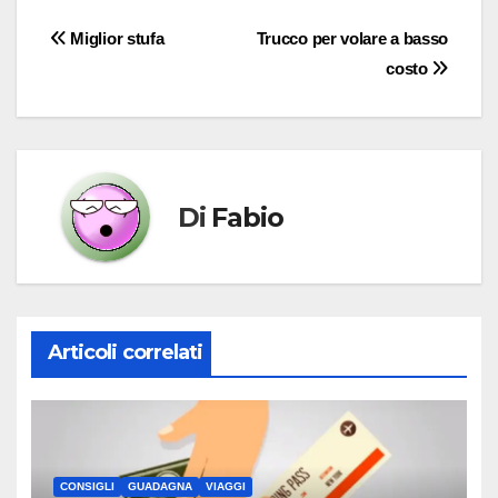
Navigazione
Miglior stufa
Trucco per volare a basso
costo
articoli
Di
Fabio
Articoli correlati
CONSIGLI
GUADAGNA
VIAGGI