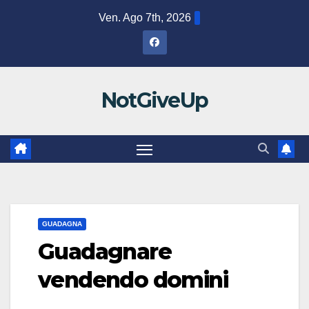
Salta
Ven. Ago 7th, 2026
al
contenuto
NotGiveUp
GUADAGNA
Guadagnare
vendendo domini