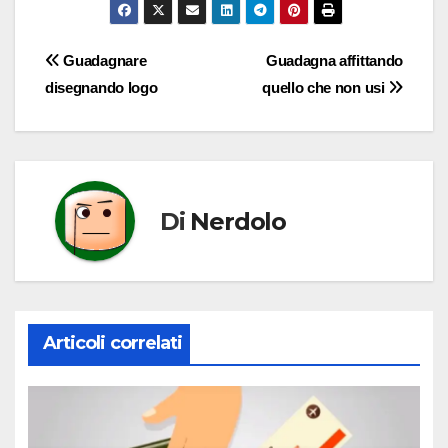
Navigazione
Guadagnare
Guadagna affittando
disegnando logo
quello che non usi
articoli
Di
Nerdolo
Articoli correlati