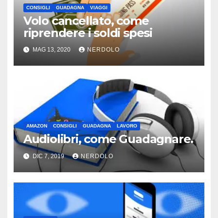
CONSIGLI
GUADAGNA
VIAGGI
Volo cancellato, come
riprendere i soldi spesi
MAG 13, 2020
NERDOLO
AMAZON
CONSIGLI
GUADAGNA
LAVORO
Audiolibri, come Guadagnare.
DIC 7, 2019
NERDOLO