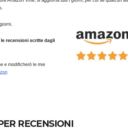
ore Amazon Vine, si aggiorna tutti i giorni, per cui se qualcun al
o.
giorni.
 le recensioni scritte dagli
e e modificherò le mie
azon
PER RECENSIONI