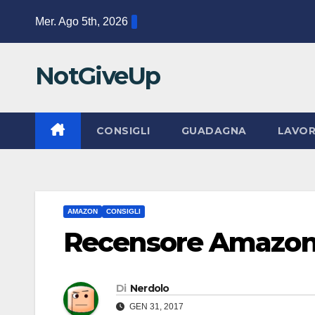
Salta
Mer. Ago 5th, 2026
al
contenuto
NotGiveUp
CONSIGLI
GUADAGNA
LAVO
AMAZON
CONSIGLI
Recensore Amazon
Di
Nerdolo
GEN 31, 2017