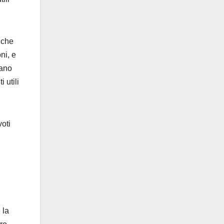
 che
ni, e
vano
 utili
voti
 la