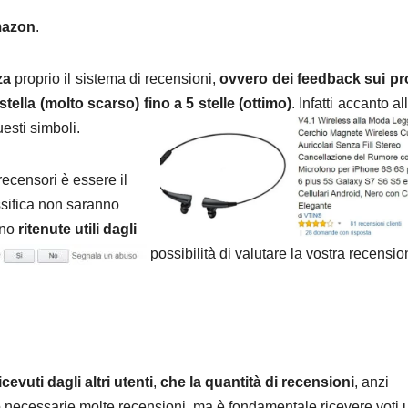
mazon
.
za
proprio il sistema di recensioni,
ovvero dei feedback sui pr
stella (molto scarso) fino a 5 stelle (ottimo)
. Infatti accanto al
esti simboli.
 recensori è essere il
assifica non saranno
nno
ritenute utili dagli
possibilità di valutare la vostra recensi
icevuti dagli altri utenti
,
che la quantità di recensioni
, anzi
 necessarie molte recensioni, ma è fondamentale ricevere voti ut