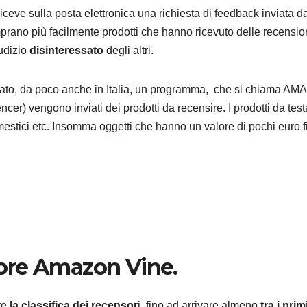
ceve sulla posta elettronica una richiesta di feedback inviata da
mprano più facilmente prodotti che hanno ricevuto delle recensio
iudizio
disinteressato
degli altri.
ato, da poco anche in Italia, un programma, che si chiama A
encer) vengono inviati dei prodotti da recensire. I prodotti da tes
omestici etc. Insomma oggetti che hanno un valore di pochi euro f
ore Amazon Vine.
re
la classifica dei recensor
i, fino ad arrivare almeno
tra i prim