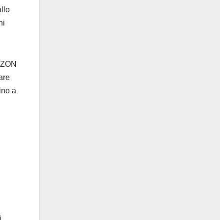
llo
ni
MAZON
tare
ino a
i