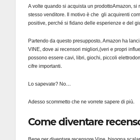
A volte quando si acquista un prodottoAmazon, si ri
stesso venditore. Il motivo è che gli acquirenti co
positive, perché si fidano delle esperienze e del g
Partendo da questo presupposto, Amazon ha lanci
VINE, dove ai recensori migliori,(veri e propri influ
possono essere cavi, libri, giochi, piccoli elettrod
cifre importanti.
Lo sapevate? No…
Adesso scommetto che ne vorrete sapere di più.
Come diventare recens
Bene per diventare recensore Vine, bisogna scala