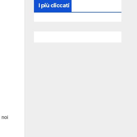
I più cliccati
 noi