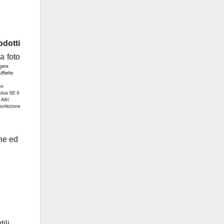
odotti
la foto
one ed
ili