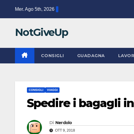
Salta
Mer. Ago 5th, 2026
al
contenuto
NotGiveUp
CONSIGLI
GUADAGNA
LAVO
CONSIGLI
VIAGGI
Spedire i bagagli i
Di
Nerdolo
OTT 9, 2018