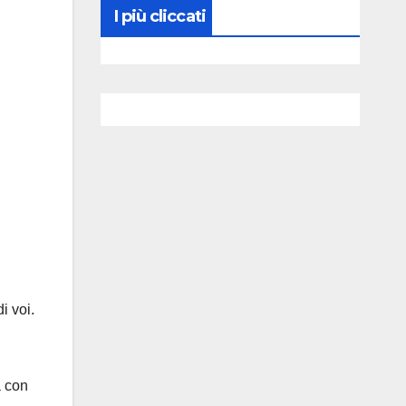
I più cliccati
i voi.
a con